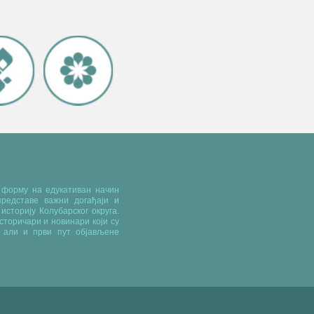
у форму на едукативан начин
редставе важни догађаји и
историју Колубарског округа.
сторичари и новинари који су
 али и први пут објављене