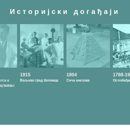
Историјски догађаји
1915
1804
1788-1
srca u
Ваљево град болница
Сеча кнезова
Ослобађ
oj bolnici
ОСТАЛИ ДОГАЂАЈИ