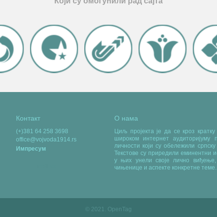
Који су омогућили рад сајта
Контакт
О нама
(+)381 64 258 3698
Циљ пројекта је да се кроз кратк
широком интернет аудиторијуму п
office@vojvoda1914.rs
личности који су обележили српску 
Импресум
Текстове су приредили еминентни и
у њих унели своје лично виђење,
mail us
чињенице и аспекте конкретне теме.
© 2021. OpenTag