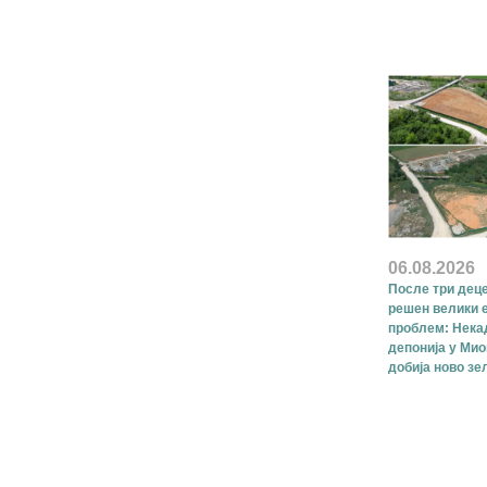
06.08.2026
После три деце
решен велики 
проблем: Нек
депонија у Ми
добија ново зе