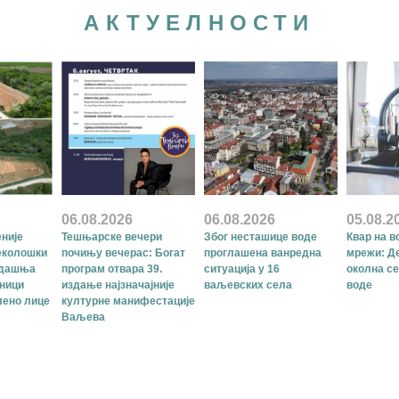
АКТУЕЛНОСТИ
06.08.2026
06.08.2026
05.08.2
није
Тешњарске вечери
Због несташице воде
Квар на в
еколошки
почињу вечерас: Богат
проглашена ванредна
мрежи: Д
адашња
програм отвара 39.
ситуација у 16
околна се
оници
издање најзначајније
ваљевских села
воде
лено лице
културне манифестације
Ваљева
АРХИВА ВЕСТИ