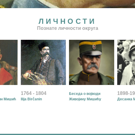
ЛИЧНОСТИ
Познате личности округа
1764 - 1804
1898-1
Беседа о војводи
ин Мишић
Ilija Birčanin
Живојину Мишићу
Десанка 
ОСТАЛЕ ЛИЧНОСТИ