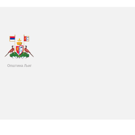
Општина Љиг