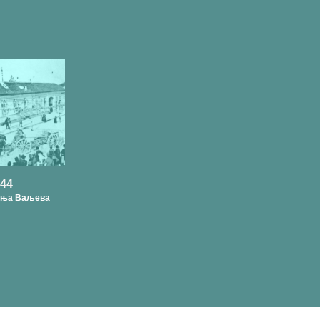
944
ања Ваљева