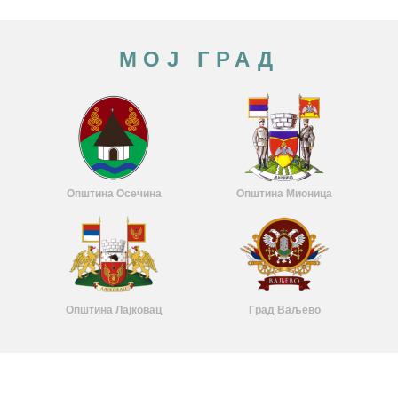
МОЈ ГРАД
Општина Осечина
Општина Мионица
Општина Лајковац
Град Ваљево