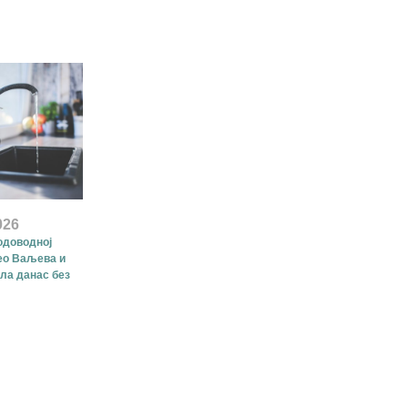
026
одоводној
ео Ваљева и
ла данас без