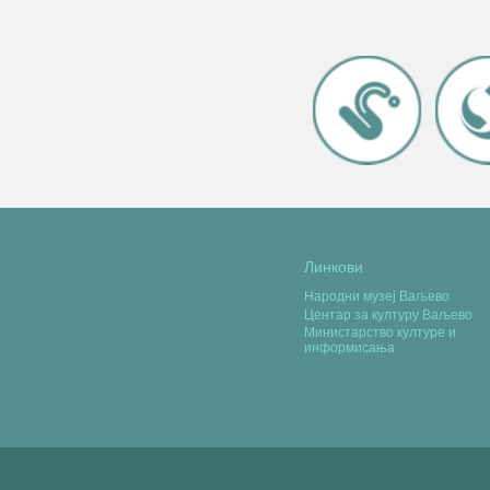
Линкови
Народни музеј Ваљево
Центар за културу Ваљево
Министарство културе и
информисања