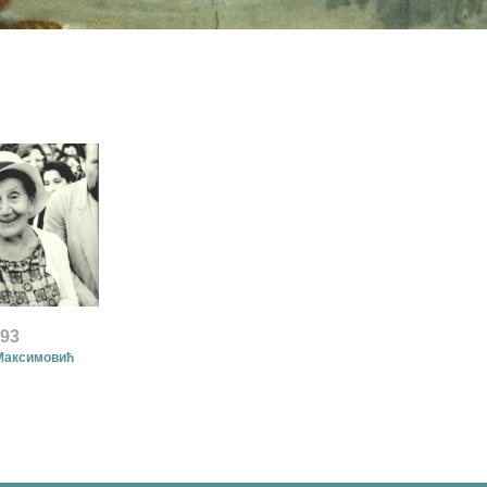
993
Максимовић